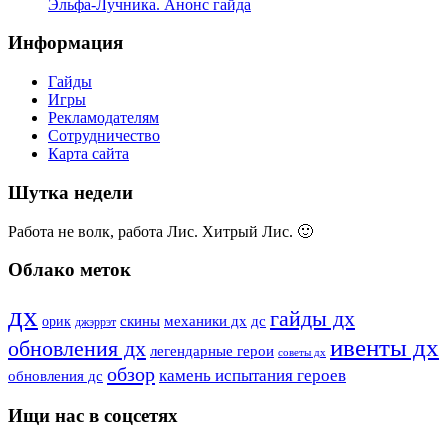
Эльфа-Лучника. Анонс гайда
Информация
Гайды
Игры
Рекламодателям
Сотрудничество
Карта сайта
Шутка недели
Работа не волк, работа Лис. Хитрый Лис. 🙂
Облако меток
дх
гайды дх
скины
дс
механики дх
орик
джэррэт
ивенты дх
обновления дх
легендарные герои
советы дх
обзор
камень испытания героев
обновления дс
Ищи нас в соцсетях