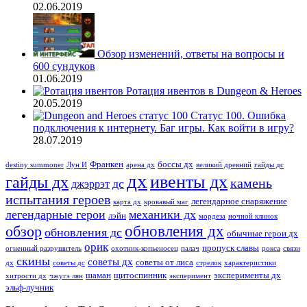
02.06.2019
Обзор изменений, ответы на вопросы и
600 сундуков
01.06.2019
Ротация ивентов в Dungeon & Heroes
20.05.2019
Статус 100. Ошибка
подключения к интернету. Баг игры. Как войти в игру?
28.07.2019
Франкен
боссы дх
destiny summoner
Лун И
арена дх
великий древний
гайды дс
дх
ивенты дх
гайды дх
камень
дс
джэррэт
испытания героев
легендарное снаряжение
карта дх
кровавый маг
легендарные герои
механики дх
лэйн
мордеза
ночной клинок
обновления дх
обзор
обновления дс
обычные герои дх
орик
пропуск славы
огненный разрушитель
охотник-копьеносец
палач
рокса
связи
скины
советы дх
советы от лиса
дх
советы дс
стрелок
характеристики
шаман
щитоспинник
эксперименты дх
хитрости дх
чжугэ лян
эксперимент
эльф-лучник