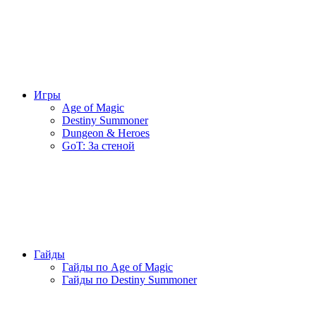
Игры
Age of Magic
Destiny Summoner
Dungeon & Heroes
GoT: За стеной
Гайды
Гайды по Age of Magic
Гайды по Destiny Summoner