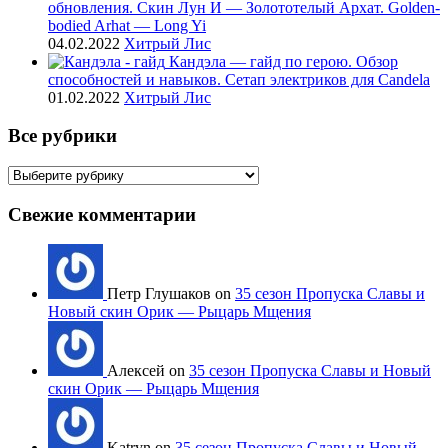
обновления. Скин Лун И — Золототелый Архат. Golden-
bodied Arhat — Long Yi
04.02.2022
Хитрый Лис
Кандэла — гайд по герою. Обзор
способностей и навыков. Сетап электриков для Candela
01.02.2022
Хитрый Лис
Все рубрики
Все
рубрики
Свежие комментарии
Петр Глушаков on
35 сезон Пропуска Славы и
Новый скин Орик — Рыцарь Мщения
Алексей on
35 сезон Пропуска Славы и Новый
скин Орик — Рыцарь Мщения
Katryn on
35 сезон Пропуска Славы и Новый