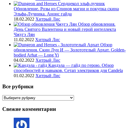
Обновление. Розы из Спинов магии и покупка скина
Эльфа-Лучника. Анонс гайда
18.02.2022
Хитрый Лис
Обзор обновления.
День Святого Валентина и новый герой интеллекта
Чжугэ Лян
11.02.2022
Хитрый Лис
Обзор
обновления. Скин Лун И — Золототелый Архат. Golden-
bodied Arhat — Long Yi
04.02.2022
Хитрый Лис
Кандэла — гайд по герою. Обзор
способностей и навыков. Сетап электриков для Candela
01.02.2022
Хитрый Лис
Все рубрики
Все
рубрики
Свежие комментарии