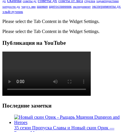
скины
советы дх
советы от лиса
дх
советы дс
стрелок
характеристики
шаман
щитоспинник
эксперименты дх
хитрости дх
чжугэ лян
эксперимент
эльф-лучник
Please select the Tab Content in the Widget Settings.
Please select the Tab Content in the Widget Settings.
Публикация на YouTube
Последние заметки
35 сезон Пропуска Славы и Новый скин Орик —