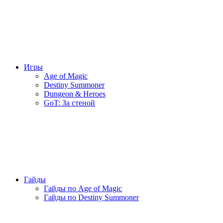
Игры
Age of Magic
Destiny Summoner
Dungeon & Heroes
GoT: За стеной
Гайды
Гайды по Age of Magic
Гайды по Destiny Summoner