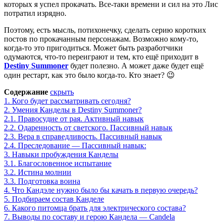
которых я успел прокачать. Все-таки времени и сил на это Лис
потратил изрядно.
Поэтому, есть мысль, потихонечку, сделать серию коротких
постов по прокачанным персонажам. Возможно кому-то,
когда-то это пригодиться. Может быть разработчики
одумаются, что-то переиграют и тем, кто ещё приходит в
Destiny Summoner
будет полезно. А может даже будет ещё
один рестарт, как это было когда-то. Кто знает? 😉
Содержание
скрыть
1.
Кого будет рассматривать сегодня?
2.
Умения Канделы в Destiny Summoner?
2.1.
Правосудие от рая. Активный навык
2.2.
Одаренность от светского. Пассивный навык
2.3.
Вера в справедливость. Пассивный навык
2.4.
Преследование — Пассивный навык:
3.
Навыки пробуждения Канделы
3.1.
Благословенное испытание
3.2.
Истина молнии
3.3.
Подготовка воина
4.
Что Кандэле нужно было бы качать в первую очередь?
5.
Подбираем состав Канделе
6.
Какого питомца брать для электрического состава?
7.
Выводы по составу и герою Кандела — Candela