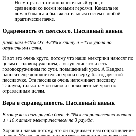
Несмотря на этот дополнительный урон, в
сравнении со всеми новыми героями, Кандэла не
ломал баланса и был желательным гостем в любой
практически пачке.
Одаренность от светского. Пассивный навык
Дает нам +40% ОЗ, +20% к криту и +45% урона по
оглушенным целям.
И вот это очень круто, потому что наши электрики наносят по
целям с головокружением, а оглушение это и есть
головокружением по сути, повышенный урон. А Кандэла
наносит ещё дополнительно урона сверху, благодаря этой
пассивочке. Эта пассивка очень напоминает пассивку
Тайлуна, только там он наносит повышенный урон по
отравленным целям.
Вера в справедливость. Пассивный навык
В конце каждого раунда дает +20% к сопротивлению молнии
и +10 к атаке электричеством на 3 раунда.
Хороший навык потому, что он поднимает нам сопротивление
и урон. Жалко конечно, поднимается сопротивление только к