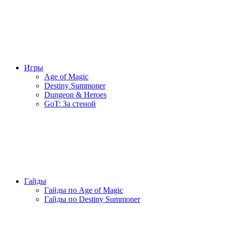
Игры
Age of Magic
Destiny Summoner
Dungeon & Heroes
GoT: За стеной
Гайды
Гайды по Age of Magic
Гайды по Destiny Summoner