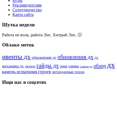
Игры
Рекламодателям
Сотрудничество
Карта сайта
Шутка недели
Работа не волк, работа Лис. Хитрый Лис. 🙂
Облако меток
ивенты дх
обновления дх
дс
обновления дс
дх
гайды дх
обзор
скины
механики дх
орик
джэррэт
советы дх
камень испытания героев
легендарные герои
Ищи нас в соцсетях
YouTube