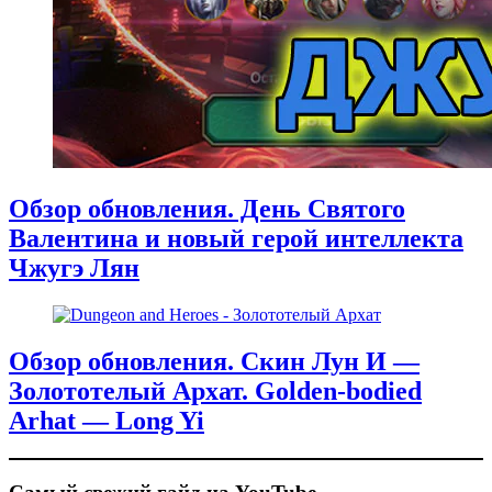
Обзор обновления. День Святого
Валентина и новый герой интеллекта
Чжугэ Лян
Обзор обновления. Скин Лун И —
Золототелый Архат. Golden-bodied
Arhat — Long Yi