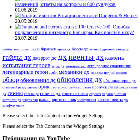
изменений, ответы на вопросы и 600 сундуков
01.06.2019
Ротация ивентов в Dungeon & Heroes
20.05.2019
Статус 100. Ошибка
подключения к интернету. Баг игры. Как войти в игру?
28.07.2019
Франкен
боссы дх
destiny summoner
Лун И
арена дх
великий древний
гайды дс
дх
ивенты дх
гайды дх
камень
дс
джэррэт
испытания героев
легендарное снаряжение
карта дх
кровавый маг
легендарные герои
механики дх
лэйн
мордеза
ночной клинок
обновления дх
обзор
обновления дс
обычные герои дх
орик
пропуск славы
огненный разрушитель
охотник-копьеносец
палач
рокса
связи
скины
советы дх
советы от лиса
дх
советы дс
стрелок
характеристики
шаман
щитоспинник
эксперименты дх
хитрости дх
чжугэ лян
эксперимент
эльф-лучник
Please select the Tab Content in the Widget Settings.
Please select the Tab Content in the Widget Settings.
Публикация на YouTube