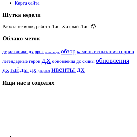
Карта сайта
Шутка недели
Работа не волк, работа Лис. Хитрый Лис. 🙂
Облако меток
обзор
камень испытания героев
дс
механики дх
орик
советы дх
дх
обновления
скины
легендарные герои
обновления дс
ивенты дх
гайды дх
дх
джэррэт
Ищи нас в соцсетях
YouTube