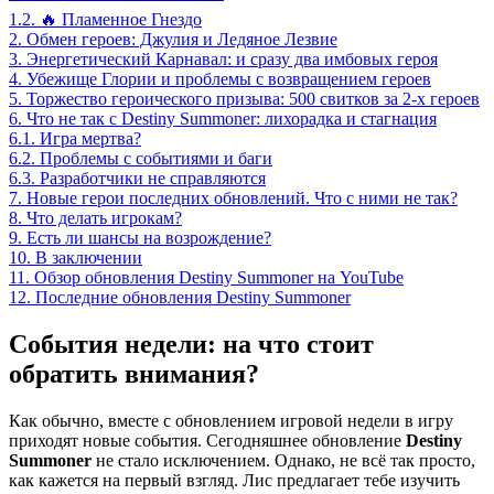
1.2.
🔥 Пламенное Гнездо
2.
Обмен героев: Джулия и Ледяное Лезвие
3.
Энергетический Карнавал: и сразу два имбовых героя
4.
Убежище Глории и проблемы с возвращением героев
5.
Торжество героического призыва: 500 свитков за 2-х героев
6.
Что не так с Destiny Summoner: лихорадка и стагнация
6.1.
Игра мертва?
6.2.
Проблемы с событиями и баги
6.3.
Разработчики не справляются
7.
Новые герои последних обновлений. Что с ними не так?
8.
Что делать игрокам?
9.
Есть ли шансы на возрождение?
10.
В заключении
11.
Обзор обновления Destiny Summoner на YouTube
12.
Последние обновления Destiny Summoner
События недели: на что стоит
обратить внимания?
Как обычно, вместе с обновлением игровой недели в игру
приходят новые события. Сегодняшнее обновление
Destiny
Summoner
не стало исключением. Однако, не всё так просто,
как кажется на первый взгляд. Лис предлагает тебе изучить