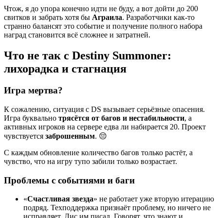
Чтож, я до упора конечно идти не буду, а вот дойти до 200
свитков и забрать хотя бы
Аграила
. Разработчики как-то
странно балансят это событие и получение полного набора
наград становится всё сложнее и затратней.
Что не так с Destiny Summoner:
лихорадка и стагнация
Игра мертва?
К сожалению, ситуация с DS вызывает серьёзные опасения.
Игра буквально
трясётся от багов и нестабильности
, а
активных игроков на сервере едва ли набирается 20. Проект
чувствуется
заброшенным
. 😔
С каждым обновление количество багов только растёт, а
чувство, что на игру тупо забили только возрастает.
Проблемы с событиями и баги
«
Счастливая звезда
» не работает уже вторую итерацию
подряд. Техподдержка признаёт проблему, но ничего не
исправляет. Лис им писал. Говорят, что знают и