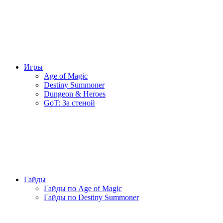
Игры
Age of Magic
Destiny Summoner
Dungeon & Heroes
GoT: За стеной
Гайды
Гайды по Age of Magic
Гайды по Destiny Summoner