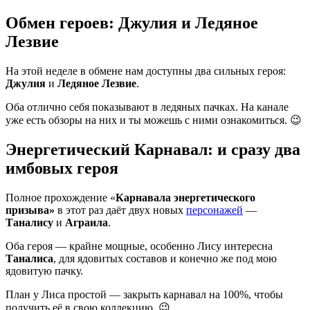
Обмен героев: Джулия и Ледяное
Лезвие
На этой неделе в обмене нам доступны два сильных героя:
Джулия
и
Ледяное Лезвие
.
Оба отлично себя показывают в ледяных пачках. На канале
уже есть обзоры на них и ты можешь с ними ознакомиться. 😉
Энергетический Карнавал: и сразу два
имбовых героя
Полное прохождение «
Карнавала энергетического
призыва»
в этот раз даёт двух новых
персонажей
—
Таналису
и
Аграила
.
Оба героя — крайне мощные, особенно Лису интересна
Таналиса
, для ядовитых составов и конечно же под мою
ядовитую пачку.
План у Лиса простой — закрыть карнавал на 100%, чтобы
получить её в свою коллекцию. 😉