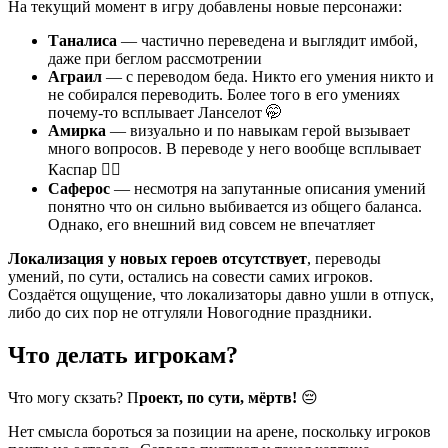
На текущий момент в игру добавлены новые персонажи:
Таналиса
— частично переведена и выглядит имбой,
даже при беглом рассмотрении
Аграил
— с переводом беда. Никто его умения никто и
не собирался переводить. Более того в его умениях
почему-то всплывает Ланселот 🤭
Амирка
— визуально и по навыкам герой вызывает
много вопросов. В переводе у него вообще всплывает
Каспар 🤦‍♂️
Саферос
— несмотря на запутанные описания умений
понятно что он сильно выбивается из общего баланса.
Однако, его внешний вид совсем не впечатляет
Локализация у новых героев отсутствует
, переводы
умений, по сути, остались на совести самих игроков.
Создаётся ощущение, что локализаторы давно ушли в отпуск,
либо до сих пор не отгуляли Новогодние праздники.
Что делать игрокам?
Что могу скзать? П
роект, по сути, мёртв!
😔
Нет смысла бороться за позиции на арене, поскольку игроков