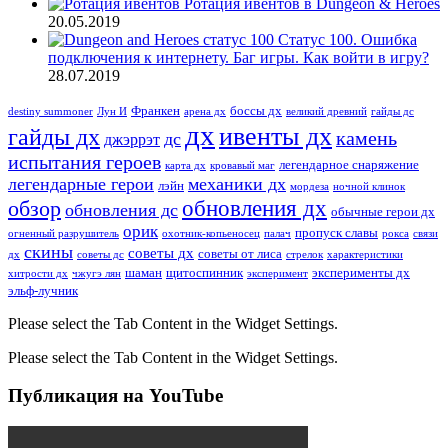
Ротация ивентов в Dungeon & Heroes
20.05.2019
Статус 100. Ошибка
подключения к интернету. Баг игры. Как войти в игру?
28.07.2019
Франкен
боссы дх
destiny summoner
Лун И
арена дх
великий древний
гайды дс
дх
ивенты дх
гайды дх
камень
дс
джэррэт
испытания героев
легендарное снаряжение
карта дх
кровавый маг
легендарные герои
механики дх
лэйн
мордеза
ночной клинок
обновления дх
обзор
обновления дс
обычные герои дх
орик
пропуск славы
огненный разрушитель
охотник-копьеносец
палач
рокса
связи
скины
советы дх
советы от лиса
дх
советы дс
стрелок
характеристики
шаман
щитоспинник
эксперименты дх
хитрости дх
чжугэ лян
эксперимент
эльф-лучник
Please select the Tab Content in the Widget Settings.
Please select the Tab Content in the Widget Settings.
Публикация на YouTube