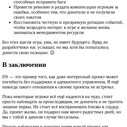
способных исправить баги
Провести ревизию и раздать компенсации игрокам за
ошибки, особенно тем, что донатили и не получили
своих пакетов
Восстановить честную и прозрачную ротацию событий,
чтобы возродить интерес к игре и желание вновь
заниматься менеджментом ресурсов
Без этих шагов игра, увы, не имеет будущего. Вряд ли
разработчики нас услышат, но мы хотя бы попытались
донести свою позицию. 😉
В заключении
DS — это пример того, как даже интересный проект может
погибнуть без поддержки и адекватного управления. Я ещё
никогда такого отношения к своему проекты не встречал.
Пока некоторые игроки всё ещё надеются на чудо, стоит
просто наблюдать за происходящим, не донатить и не тратить
лишние нервы. Не стоит всё воспринимать близко к сердцу.
Да, проект жалко, он подарил нам много радостных дней, но
мы с тобой в данном случае бессильны.
Просто наблюдаем и попутно ищем новый проект для