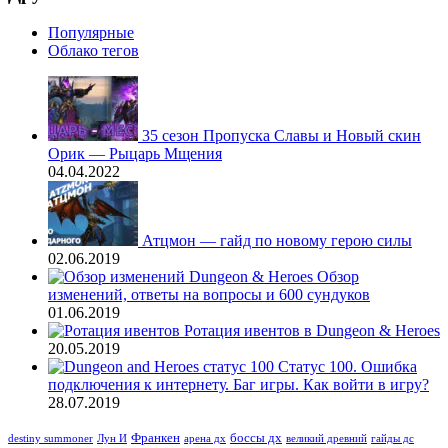
Популярные
Облако тегов
35 сезон Пропуска Славы и Новый скин
Орик — Рыцарь Мщения
04.04.2022
Атцмон — гайд по новому герою силы
02.06.2019
Обзор
изменений, ответы на вопросы и 600 сундуков
01.06.2019
Ротация ивентов в Dungeon & Heroes
20.05.2019
Статус 100. Ошибка
подключения к интернету. Баг игры. Как войти в игру?
28.07.2019
Франкен
боссы дх
destiny summoner
Лун И
арена дх
великий древний
гайды дс