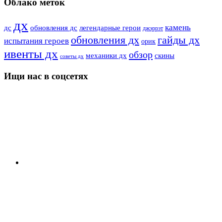
Облако меток
дх
камень
дс
обновления дс
легендарные герои
джэррэт
гайды дх
обновления дх
испытания героев
орик
ивенты дх
обзор
скины
механики дх
советы дх
Ищи нас в соцсетях
YouTube
ВК