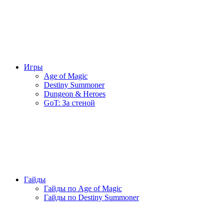
Игры
Age of Magic
Destiny Summoner
Dungeon & Heroes
GoT: За стеной
Гайды
Гайды по Age of Magic
Гайды по Destiny Summoner