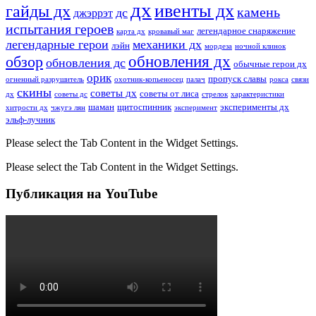
дх
ивенты дх
гайды дх
камень
дс
джэррэт
испытания героев
легендарное снаряжение
карта дх
кровавый маг
легендарные герои
механики дх
лэйн
мордеза
ночной клинок
обновления дх
обзор
обновления дс
обычные герои дх
орик
пропуск славы
огненный разрушитель
охотник-копьеносец
палач
рокса
связи
скины
советы дх
советы от лиса
дх
советы дс
стрелок
характеристики
шаман
щитоспинник
эксперименты дх
хитрости дх
чжугэ лян
эксперимент
эльф-лучник
Please select the Tab Content in the Widget Settings.
Please select the Tab Content in the Widget Settings.
Публикация на YouTube