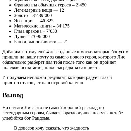
Фрагменты обычных героев – 2’450
Легендарные вещи — 12
Золото – 3’439’000
Эссенция — 46’825
Магические книги – 34’175
Глаза дракона – 7’030
Души – 2’096’000
Банки выносливости — 21
Добавим к этому ещё 4 легендарные шмотки которые бонусом
пришли на нашу почту за самого нового героя, которого Лис
обязательно разберет для тебя после того как он пройдет
полевые испытания, плюс награды за сам ивент!
И получаем неплохой результат, который радует глаз и
приятно отягощает наш игровой карман.
Вывод
На памяти Лиса это не самый хороший расклад по
легендарным героям, бывает гораздо лучше, но тут как тебе
улыбнётся бог Рандома.
В довесок хочу сказать, что жадность