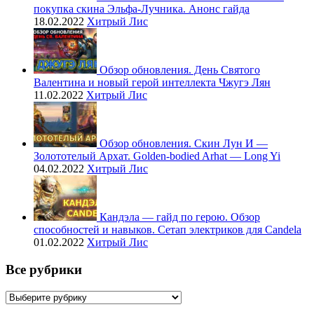
покупка скина Эльфа-Лучника. Анонс гайда
18.02.2022
Хитрый Лис
Обзор обновления. День Святого
Валентина и новый герой интеллекта Чжугэ Лян
11.02.2022
Хитрый Лис
Обзор обновления. Скин Лун И —
Золототелый Архат. Golden-bodied Arhat — Long Yi
04.02.2022
Хитрый Лис
Кандэла — гайд по герою. Обзор
способностей и навыков. Сетап электриков для Candela
01.02.2022
Хитрый Лис
Все рубрики
Все
рубрики