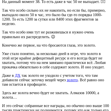
На данный момент 38. То есть даже в час 50 не выпадает. 🤦‍♂️
Так что особо сильно их не накопить, но если бы, примерно,
выпадало около 50 в час, это было бы где-то порядка 1000-
1200. То есть 1200 за сутки или 8400 этих фрагментов за
неделю.
Так что особо ими тут не разживешься и нужно очень
правильно их распределить. 😉
Конечно же первое, на что бросаются глаза, это золото.
Уже стало понятно, за несколько дней в игре, что золото в
этой игре крайне дефицитный ресурс и его всегда будет не
хватать, потому что на нем завязано практически всё. Любая
прокачка обязательно в себе содержит золото. И оно уходит.
Даже в
ДХ
так золото не уходило с учетом того, что там
добавили сейчас заточку вещей через
золото
. Всё равно оно
там остается в профиците.
Здесь же золота вечно будет не хватать. Алмазов 10000, а
золота…
И это сейчас собранные все награды, но обычно оно выше 100
тысяч практически не поднимается, потому что как только его