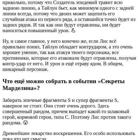
прикольно, потому что Создатель эпидемий травит всю
заднюю линию, а Тайлун бьет, как минимум одного с задней
линии всегда, потому что двоих может зацепить его
случайная атака из первого ряда, а оставшийся точно будет из
задних рядов. И так как они будут отравлены, им будет
наноситься повышенный урон. 💪
Ну, и самое главное, у него конечно же, если Лис всё
правильно понял, Тайлун обладает контрударом, а это очень
хорошее умение, так как атакуя твоего персонажа, все
противники, которые его атаковали будут отравлены, получая
контр-удар от него. И урон и ещё отраву ядом. В общем,
шикарный персонаж.
Что ещё можно собрать в событии «Секреты
Марделина»?
Забирать эпичные фрагменты S и супер фрагменты S,
наверное не стоит. Они стоят очень дорого. Здесь
совершенный рандом, причем выпадет какой-то шлаковый
герой, кормовой герои, типа C. Поэтому Лис против такого
рандома. 😤
Древнейшие лекарство воскрешения. Его особо использовать
пока что нет смысла.