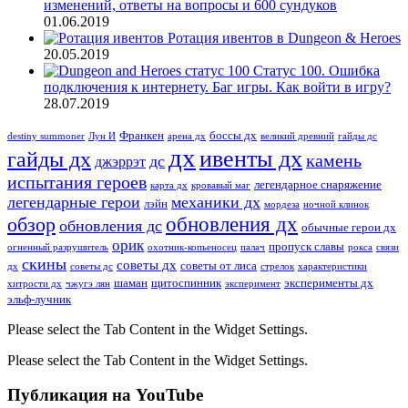
изменений, ответы на вопросы и 600 сундуков
01.06.2019
Ротация ивентов в Dungeon & Heroes
20.05.2019
Статус 100. Ошибка
подключения к интернету. Баг игры. Как войти в игру?
28.07.2019
Франкен
боссы дх
destiny summoner
Лун И
арена дх
великий древний
гайды дс
дх
ивенты дх
гайды дх
камень
дс
джэррэт
испытания героев
легендарное снаряжение
карта дх
кровавый маг
легендарные герои
механики дх
лэйн
мордеза
ночной клинок
обновления дх
обзор
обновления дс
обычные герои дх
орик
пропуск славы
огненный разрушитель
охотник-копьеносец
палач
рокса
связи
скины
советы дх
советы от лиса
дх
советы дс
стрелок
характеристики
шаман
щитоспинник
эксперименты дх
хитрости дх
чжугэ лян
эксперимент
эльф-лучник
Please select the Tab Content in the Widget Settings.
Please select the Tab Content in the Widget Settings.
Публикация на YouTube