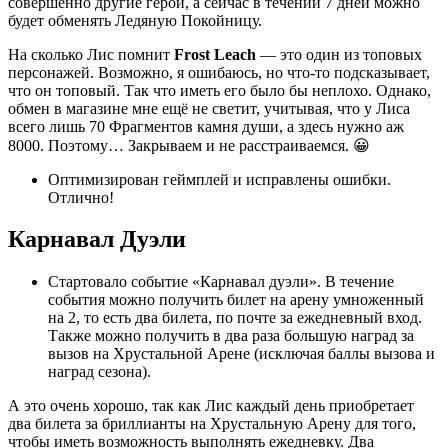
совершенно другие герои, а сейчас в течении 7 дней можно
будет обменять Ледяную Покойницу.
На сколько Лис помнит
Frost Leach
— это один из топовых
персонажей. Возможно, я ошибаюсь, но что-то подсказывает,
что он топовый. Так что иметь его было бы неплохо. Однако,
обмен в магазине мне ещё не светит, учитывая, что у Лиса
всего лишь 70 Фрагментов камня души, а здесь нужно аж
8000. Поэтому… Закрываем и не расстраиваемся. 😀
Оптимизирован геймплей и исправлены ошибки.
Отлично!
Карнавал Дуэли
Стартовало событие «Карнавал дуэли». В течение
события можно получить билет на арену умноженный
на 2, то есть два билета, по почте за ежедневный вход.
Также можно получить в два раза большую наград за
вызов на Хрустальной Арене (исключая баллы вызова и
наград сезона).
А это очень хорошо, так как Лис каждый день приобретает
два билета за бриллианты на Хрустальную Арену для того,
чтобы иметь возможность выполнять ежедневку. Два