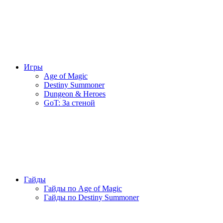
Игры
Age of Magic
Destiny Summoner
Dungeon & Heroes
GoT: За стеной
Гайды
Гайды по Age of Magic
Гайды по Destiny Summoner