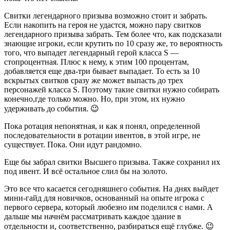
Свитки легендарного призыва возможно стоит и забрать.
Если накопить на героя не удастся, можно пару свитков
легендарного призыва забрать. Тем более что, как подсказали
знающие игроки, если крутить по 10 сразу же, то вероятность
того, что выпадет легендарный герой класса S —
стопроцентная. Плюс к нему, к этим 100 процентам,
добавляется еще два-три бывает выпадает. То есть за 10
вскрытых свитков сразу же может выпасть до трех
персонажей класса S. Поэтому такие свитки нужно собирать
конечно,
где только можно. Но, при этом, их нужно
удерживать до события. 😉
Пока ротация непонятная, и как я понял, определенной
последовательности в ротации ивентов, в этой игре, не
существует. Пока. Они идут рандомно.
Еще бы забрал свитки Высшего призыва. Также сохранил их
под ивент. И всё остальное слил бы на золото.
Это все что касается сегодняшнего события. На днях выйдет
мини-гайд для новичков, основанный на опыте игрока с
первого сервера, который любезно им поделился с нами. А
дальше мы начнём рассматривать каждое здание в
отдельности и, соответственно, разбираться ещё глубже. 😉