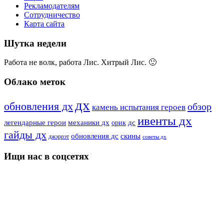
Рекламодателям
Сотрудничество
Карта сайта
Шутка недели
Работа не волк, работа Лис. Хитрый Лис. 🙂
Облако меток
дх
обновления дх
обзор
камень испытания героев
ивенты дх
дс
легендарные герои
механики дх
орик
гайды дх
скины
обновления дс
джэррэт
советы дх
Ищи нас в соцсетях
YouTube