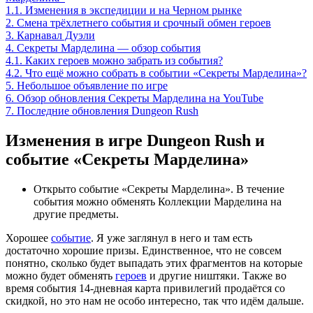
1.1.
Изменения в экспедиции и на Черном рынке
2.
Смена трёхлетнего события и срочный обмен героев
3.
Карнавал Дуэли
4.
Секреты Марделина — обзор события
4.1.
Каких героев можно забрать из события?
4.2.
Что ещё можно собрать в событии «Секреты Марделина»?
5.
Небольшое объявление по игре
6.
Обзор обновления Секреты Марделина на YouTube
7.
Последние обновления Dungeon Rush
Изменения в игре Dungeon Rush и
событие «Секреты Марделина»
Открыто событие «Секреты Марделина». В течение
события можно обменять Коллекции Марделина на
другие предметы.
Хорошее
событие
. Я уже заглянул в него и там есть
достаточно хорошие призы. Единственное, что не совсем
понятно, сколько будет выпадать этих фрагментов на которые
можно будет обменять
героев
и другие ништяки. Также во
время события 14-дневная карта привилегий продаётся со
скидкой, но это нам не особо интересно, так что идём дальше.