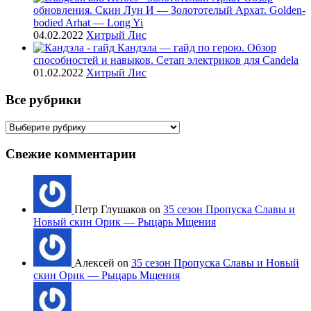
обновления. Скин Лун И — Золототелый Архат. Golden-
bodied Arhat — Long Yi
04.02.2022
Хитрый Лис
Кандэла — гайд по герою. Обзор
способностей и навыков. Сетап электриков для Candela
01.02.2022
Хитрый Лис
Все рубрики
Все
рубрики
Свежие комментарии
Петр Глушаков on
35 сезон Пропуска Славы и
Новый скин Орик — Рыцарь Мщения
Алексей on
35 сезон Пропуска Славы и Новый
скин Орик — Рыцарь Мщения