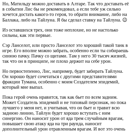
Но, Матильду можно доставать в Алтаре. Так что доставать её
в событии Лис бы не рекомендовал, а если тебе уж сильно
хочется достать какого-то героя, то обрати внимание, либо на
Баллака, либо на Тайлуна. Я бы сделал ставку на Тайлуна. 😉
Из оставшихся трех, они тоже неплохие, но не настолько
сильны, как эти первые.
Сэр Ланселот, или просто Ланселот это хороший такой танк в
игре. Его вполне можно забрать, особенно если ты собираешь
синюю пачку. Пачку со щитами. Там у него 30 тысяч жизней,
так что он в принципе, не плохо держит на себе урон.
Но первостепенно, Лис, например, будет забирать Тайлуна.
Он хорошо будет сочетаться с другими представителями
фракции Тумана, особенно с моим Создателем эпидемий,
который мне выпал.
Пока герой очень нравится, так как бьет по всем задним.
Может Создатель эпидемий и не топовый персонаж, но пока
лучшего у меня нет, и учитывая, что он бьет и травит всю
заднюю линию, Тайлун будет хорошо вступать с ним
синергию. Он наносит урон от яда трем случайным врагам,
повышает свою атаку яда на три раунда, наносит
дополнительный урон отравленным врагам. И вот это очень