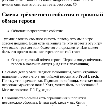
нужны они, или это пустая трата ресурсов. 😉
Смена трёхлетнего события и срочный
обмен героев
Обновлено трехлетнее событие.
Тут мне сложно что-либо сказать, потому что мы в игре
совсем недавно. Если есть на канале те, кто играет в эту игру
уже около трех лет или более того, подскажите. Или может
быть это просто название «трехлетнее событие».
Открыт срочный обмен героев. Игроки могут обменять
героев в магазине алтаря (
Ледяная покойница
).
На самом деле у этой Ледяной покойницы, очень странное
название, потому что в английской версии это
Frost Leach
.
Почему его перевели как
Ледяная покойница
, хотя там явно
персонаж мужского пола? Хотя, может быть, он бесполый?
Мне не понятно. 🤷‍♂️ Ну, ладно.
На количество обмена есть ограничения и попытки
невозможно сбросить. Вчера ещё, здесь у нас были