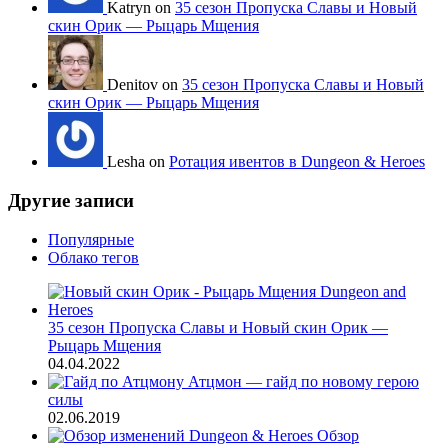
Katryn on
35 сезон Пропуска Славы и Новый
скин Орик — Рыцарь Мщения
Denitov on
35 сезон Пропуска Славы и Новый
скин Орик — Рыцарь Мщения
Lesha on
Ротация ивентов в Dungeon & Heroes
Другие записи
Популярные
Облако тегов
35 сезон Пропуска Славы и Новый скин Орик —
Рыцарь Мщения
04.04.2022
Атцмон — гайд по новому герою
силы
02.06.2019
Обзор