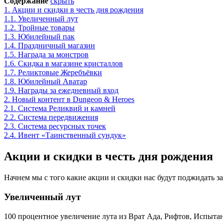
Содержание
скрыть
1.
Акции и скидки в честь дня рождения
1.1.
Увеличенный лут
1.2.
Тройные товары
1.3.
Юбилейный пак
1.4.
Праздничный магазин
1.5.
Награда за монстров
1.6.
Скидка в магазине кристаллов
1.7.
Реликтовые Жеребъёвки
1.8.
Юбилейный Аватар
1.9.
Награды за ежедневный вход
2.
Новый контент в Dungeon & Heroes
2.1.
Система Реликвий и камней
2.2.
Система передвижения
2.3.
Система ресурсных точек
2.4.
Ивент «Таинственный сундук»
Акции и скидки в честь дня рождения
Начнем мы с того какие акции и скидки нас будут поджидать за
Увеличенный лут
100 процентное увеличение лута из Врат Ада, Рифтов, Испыта