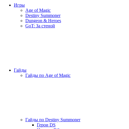
Игры
Age of Magic
Destiny Summoner
Dungeon & Heroes
GoT: За стеной
Гайды
Гайды по Age of Magic
Гайды по Destiny Summoner
Герои DS