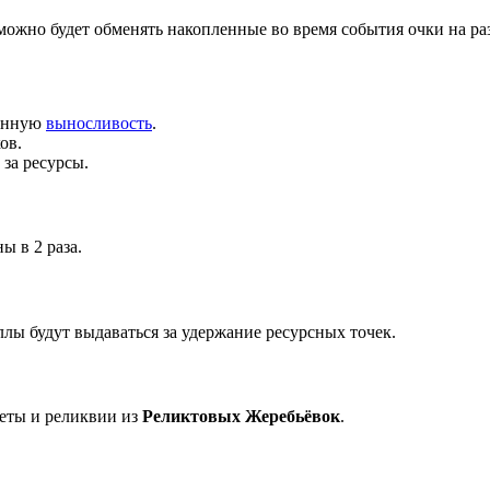
 можно будет обменять накопленные во время события очки на р
ченную
выносливость
.
ов.
за ресурсы.
ы в 2 раза.
ллы будут выдаваться за удержание ресурсных точек.
меты и реликвии из
Реликтовых Жеребьёвок
.