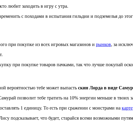
кто любит заходить в игру с утра.
овременить с походами в испытания гильдии и подземелья до это
ного при покупке из всех игровых магазинов и
рынков
, за исклю
т.
купку при покупке товаров пачками, так что лучше покупай оск
ной вероятностью тебе может выпасть
скин Лорда в виде Самур
 Самурай позволит тебе тратить на 10% энергии меньше в твоих з
ставлять 1 единицу. То есть при сражении с монстрами на
карте
 Лису подсказывает, что будет, старайся всеми возможными путям