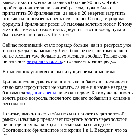
выносливости всегда оставалось больше 90 штук. Чтобы
пройти дополнительно золотой разлом, нужно было
приплатить 50 бриллиантов, да ещё и 20 энергии затратить,
что как ты понимаешь очень невыгодно. Отсюда и родилась
формула 1 бриллиант равен 10 тысячам золотых монет. К тому
же чтобы иметь возможность докупить этот проход, нужно
было иметь вип, чего у Лиса нет.
Сейчас подземелий стало гораздо больше, да и в ресурсах уже
такой нужды как раньше у Лиса больше нет, поэтому в рифт
он не заходит уже больше двух месяцев вообще. Только если
перед сном
энергия осталась
, что бывает крайне редко.
В нынешних условиях игры ситуация резко изменилась.
Бриллиантов выдавать стали меньше, и банок выносливости
стало катастрофически не хватать, да еще и в камне награду
банками за
задание арены
порезали вдвое. К тому же ценность
золота резко возросла, после того как его добавили в слияние
легендарок.
Поэтому вместо того чтобы покупать золото через золотой
рынок, Владимир предлагает покупать золото через золотой
рифт, где покупка выходи в несколько раз выгоднее.
Соотношение бриллиантов и энергии 1 к 1. Выходит, что за