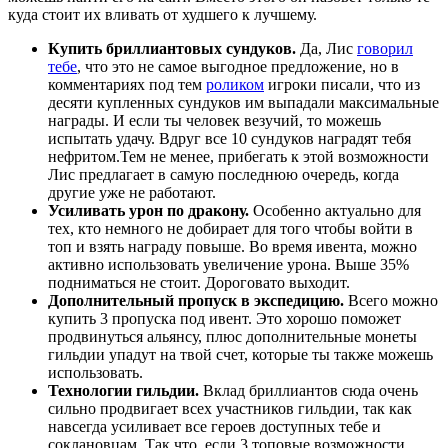
куда стоит их вливать от худшего к лучшему.
Купить бриллиантовых сундуков.
Да, Лис
говорил
тебе
, что это не самое выгодное предложение, но в
комментариях под тем
роликом
игроки писали, что из
десяти купленных сундуков им выпадали максимальные
награды. И если ты человек везучий, то можешь
испытать удачу. Вдруг все 10 сундуков наградят тебя
нефритом.
Тем не менее, прибегать к этой возможности
Лис предлагает в самую последнюю очередь, когда
другие уже не работают.
Усиливать урон по дракону.
Особенно актуально для
тех, кто немного не добирает для того чтобы войти в
топ и взять награду повыше. Во время ивента, можно
активно использовать увеличение урона. Выше 35%
подниматься не стоит. Дороговато выходит.
Дополнительный пропуск в экспедицию.
Всего можно
купить 3 пропуска под ивент. Это хорошо поможет
продвинуться альянсу, плюс дополнительные монеты
гильдии упадут на твой счет, которые ты также можешь
использовать.
Технологии гильдии.
Вклад бриллиантов сюда очень
сильно продвигает всех участников гильдии, так как
навсегда усиливает все героев доступных тебе и
соклановцам. Так что, если 3 топовые возможности