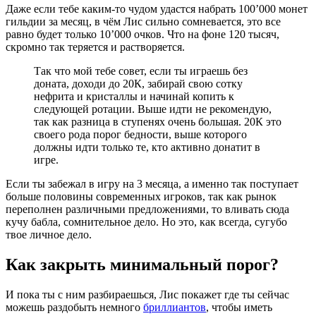
Даже если тебе каким-то чудом удастся набрать 100’000 монет
гильдии за месяц, в чём Лис сильно сомневается, это все
равно будет только 10’000 очков. Что на фоне 120 тысяч,
скромно так теряется и растворяется.
Так что мой тебе совет, если ты играешь без
доната, доходи до 20К, забирай свою сотку
нефрита и кристаллы и начинай копить к
следующей ротации. Выше идти не рекомендую,
так как разница в ступенях очень большая. 20К это
своего рода порог бедности, выше которого
должны идти только те, кто активно донатит в
игре.
Если ты забежал в игру на 3 месяца, а именно так поступает
больше половины современных игроков, так как рынок
переполнен различными предложениями, то вливать сюда
кучу бабла, сомнительное дело. Но это, как всегда, сугубо
твое личное дело.
Как закрыть минимальный порог?
И пока ты с ним разбираешься, Лис покажет где ты сейчас
можешь раздобыть немного
бриллиантов
, чтобы иметь