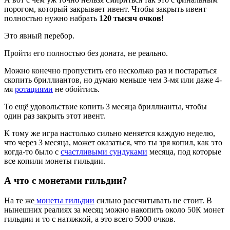
порогом, который закрывает ивент. Чтобы закрыть ивент
полностью нужно набрать
120 тысяч очков!
Это явный перебор.
Пройти его полностью без доната, не реально.
Можно конечно пропустить его несколько раз и постараться
скопить бриллиантов, но думаю меньше чем 3-мя или даже 4-
мя
ротациями
не обойтись.
То ещё удовольствие копить 3 месяца бриллианты, чтобы
один раз закрыть этот ивент.
К тому же игра настолько сильно меняется каждую неделю,
что через 3 месяца, может оказаться, что ты зря копил, как это
когда-то было с
счастливыми сундуками
месяца, под которые
все копили монеты гильдии.
А что с монетами гильдии?
На те же
монеты гильдии
сильно рассчитывать не стоит. В
нынешних реалиях за месяц можно накопить около 50К монет
гильдии и то с натяжкой, а это всего 5000 очков.