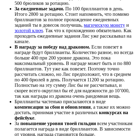
500 брюликов за ротацию.
За ежедневные задачи.
По 100 бриллиантов в день.
Итого 2800 за ротацию. Стоит напомнить, что помимо
бриллиантов за полное прохождение ежедневных
заданий ты в довесок получишь,
магическую монету
и
золотой ключ
. Так что к прохождению обязательно. Как
проходить ежедневные задания Лис уже рассказывал на
канале.
В награду за победу над драконом.
Если повезет в
награде будут бриллианты. Количество разное, но всегда
больше 400 при 200 уровне дракона. Это пока
максимальный уровень. В награде может быть и по 880
бриллиантов. Тут уже как повезет. Поэтому точно
рассчитать сложно, но Лис предположит, что в среднем
по 400 брюлей в день. Получается 11200 за ротацию.
Полностью на эту сумму Лис бы не рассчитывал, и
скорее всего округлил бы её для надежности до 10’000,
так как награды из дракона очень рандомная вещь.
Бриллианты частенько присылаются в виде
компенсации за сбои и обновления
, а также их можно
достать, принимая участие в различных
конкурсах на
фейсбуке
.
За
повышение уровня твоей гильдии
всем участникам
полагается награда в виде бриллиантов. В зависимости
от уровня, награда становится больше.