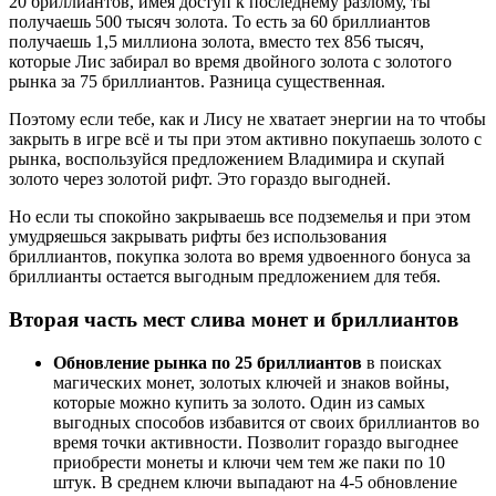
20 бриллиантов, имея доступ к последнему разлому, ты
получаешь 500 тысяч золота. То есть за 60 бриллиантов
получаешь 1,5 миллиона золота, вместо тех 856 тысяч,
которые Лис забирал во время двойного золота с золотого
рынка за 75 бриллиантов. Разница существенная.
Поэтому если тебе, как и Лису не хватает энергии на то чтобы
закрыть в игре всё и ты при этом активно покупаешь золото с
рынка, воспользуйся предложением Владимира и скупай
золото через золотой рифт. Это гораздо выгодней.
Но если ты спокойно закрываешь все подземелья и при этом
умудряешься закрывать рифты без использования
бриллиантов, покупка золота во время удвоенного бонуса за
бриллианты остается выгодным предложением для тебя.
Вторая часть мест слива монет и бриллиантов
Обновление рынка по 25 бриллиантов
в поисках
магических монет, золотых ключей и знаков войны,
которые можно купить за золото. Один из самых
выгодных способов избавится от своих бриллиантов во
время точки активности. Позволит гораздо выгоднее
приобрести монеты и ключи чем тем же паки по 10
штук.
В среднем ключи выпадают на 4-5 обновление