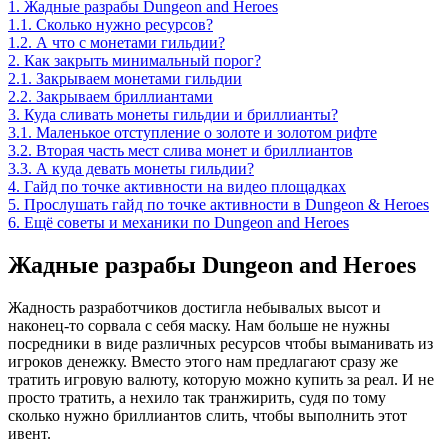
1.
Жадные разрабы Dungeon and Heroes
1.1.
Сколько нужно ресурсов?
1.2.
А что с монетами гильдии?
2.
Как закрыть минимальный порог?
2.1.
Закрываем монетами гильдии
2.2.
Закрываем бриллиантами
3.
Куда сливать монеты гильдии и бриллианты?
3.1.
Маленькое отступление о золоте и золотом рифте
3.2.
Вторая часть мест слива монет и бриллиантов
3.3.
А куда девать монеты гильдии?
4.
Гайд по точке активности на видео площадках
5.
Прослушать гайд по точке активности в Dungeon & Heroes
6.
Ещё советы и механики по Dungeon and Heroes
Жадные разрабы Dungeon and Heroes
Жадность разработчиков достигла небывалых высот и
наконец-то сорвала с себя маску. Нам больше не нужны
посредники в виде различных ресурсов чтобы выманивать из
игроков денежку. Вместо этого нам предлагают сразу же
тратить игровую валюту, которую можно купить за реал. И не
просто тратить, а нехило так транжирить, судя по тому
сколько нужно бриллиантов слить, чтобы выполнить этот
ивент.