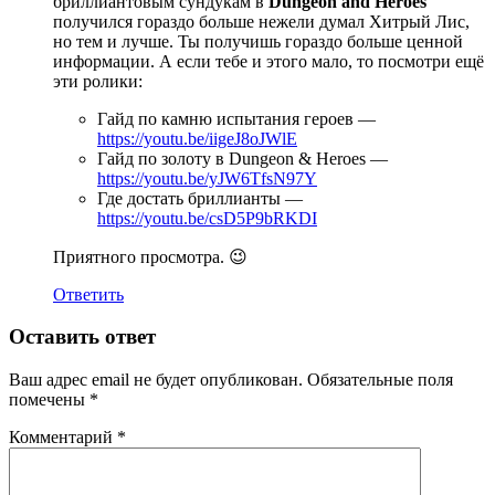
бриллиантовым сундукам в
Dungeon and Heroes
получился гораздо больше нежели думал Хитрый Лис,
но тем и лучше. Ты получишь гораздо больше ценной
информации. А если тебе и этого мало, то посмотри ещё
эти ролики:
Гайд по камню испытания героев —
https://youtu.be/iigeJ8oJWlE
Гайд по золоту в Dungeon & Heroes —
https://youtu.be/yJW6TfsN97Y
Где достать бриллианты —
https://youtu.be/csD5P9bRKDI
Приятного просмотра. 😉
Ответить
Оставить ответ
Ваш адрес email не будет опубликован.
Обязательные поля
помечены
*
Комментарий
*