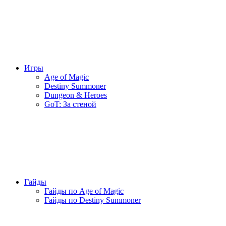
Игры
Age of Magic
Destiny Summoner
Dungeon & Heroes
GoT: За стеной
Гайды
Гайды по Age of Magic
Гайды по Destiny Summoner