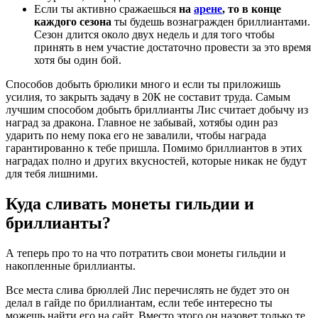
Если ты активно сражаешься
на
арене
, то в конце
каждого сезона
ты будешь вознагражден бриллиантами.
Сезон длится около двух недель и для того чтобы
принять в нем участие достаточно провести за это время
хотя бы один бой.
Способов добыть брюлики много и если ты приложишь
усилия, то закрыть задачу в 20К не составит труда. Самым
лучшим способом добыть бриллианты Лис считает добычу из
наград за дракона. Главное не забывай, хотябы один раз
ударить по нему пока его не завалили, чтобы награда
гарантированно к тебе пришла. Помимо бриллиантов в этих
наградах полно и других вкусностей, которые никак не будут
для тебя лишними.
Куда сливать монеты гильдии и
бриллианты?
А теперь про то на что потратить свои монеты гильдии и
накопленные бриллианты.
Все места слива брюллей Лис перечислять не будет это он
делал в гайде по бриллиантам, если тебе интересно ты
можешь найти его на сайт. Вместо этого он назовет только те