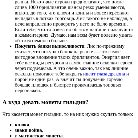
рынка. Некоторые игроки предполагают, что после
слива 1000 бриллиантов шансы резко уменьшаются,
вплоть до того, что ключи и коины и вовсе перестают
выпадать в лотках торговца. Лис такого не наблюдал, а
целенаправленно проверить у него не было времени.
Если тебе, что-то известно об этом напиши пожалуйста
в комментариях. Думаю, нам всем будет полезно узнать
об этом немного больше.
Покупать банки выносливости.
Лис по-прежнему
считает, что покупка банок на рынке — это самое
выгодное вложение твоих бриллиантов. Энергия даёт
тебе все виды ресурсов и самое главное осколки героев
через подземелья. А это очень важно, так как лишние
осколки помогают тебе закрыть
ивент глаза дракона
и
порой не один раз. А значит ты получаешь гораздо
больше плюшек и быстрее прокачиваешь топовых
персонажей.
А куда девать монеты гильдии?
Что касается монет гильдии, то на них нужно скупать только:
ключи
,
знаки война
,
и
магические монеты
.