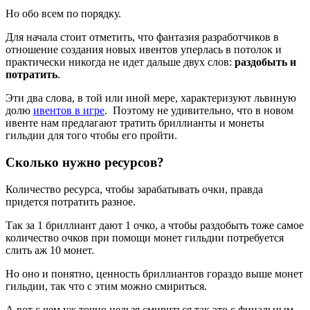
Но обо всем по порядку.
Для начала стоит отметить, что фантазия разработчиков в
отношение создания новых ивентов уперлась в потолок и
практически никогда не идет дальше двух слов:
раздобыть и
потратить
.
Эти два слова, в той или иной мере, характеризуют львиную
долю
ивентов в игре
. Поэтому не удивительно, что в новом
ивенте нам предлагают тратить бриллианты и монеты
гильдии для того чтобы его пройти.
Сколько нужно ресурсов?
Количество ресурса, чтобы зарабатывать очки, правда
придется потратить разное.
Так за 1 бриллиант дают 1 очко, а чтобы раздобыть тоже самое
количество очков при помощи монет гильдии потребуется
слить аж 10 монет.
Но оно и понятно, ценность бриллиантов гораздо выше монет
гильдии, так что с этим можно смириться.
А вот с чем уж точно нельзя смириться так это с финальным