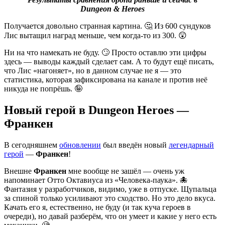
Dungeon & Heroes
Получается довольно странная картина. 🤔 Из 600 сундуков
Лис вытащил наград меньше, чем когда-то из 300. 😲
Ни на что намекать не буду. 🙄 Просто оставлю эти цифры
здесь — выводы каждый сделает сам. А то будут ещё писать,
что Лис «нагоняет», но в данном случае не я — это
статистика, которая зафиксирована на канале и против неё
никуда не попрёшь. 🤪
Новый герой в Dungeon Heroes —
Франкен
В сегодняшнем
обновлении
был введён новый
легендарный
герой
—
Франкен
!
Внешне
Франкен
мне вообще не зашёл — очень уж
напоминает Отто Октавиуса из «Человека-паука». 🐙
Фантазия у разработчиков, видимо, уже в отпуске. Щупальца
за спиной только усиливают это сходство. Но это дело вкуса.
Качать его я, естественно, не буду (и так куча героев в
очереди), но давай разберём, что он умеет и какие у него есть