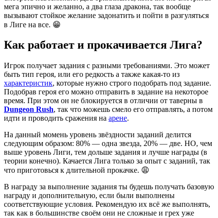
мега эпично и желанно, а два глаза дракона, так вообще
вызывают стойкое желание задонатить и пойти в разгуляться
в Лиге на все. 😁
Как работает и прокачивается Лига?
Игрок получает задания с разными требованиями. Это может
быть тип героя, или его редкость а также какая-то из
характеристик
, которые нужно строго подобрать под задание.
Подобрав героя его можно отправить в задание на некоторое
время. При этом он не блокируется в отличии от таверны в
Dungeon Rush
, так что можешь смело его отправлять, а потом
идти и проводить сражения на
арене
.
На данный момень уровень звёздности заданий делится
следующим образом: 80% — одна звезда, 20% — две. НО, чем
выше уровень Лиги, тем дольше задания и лучше награды (в
теории конечно). Качается Лига только за опыт с заданий, так
что приготовься к длительной прокачке. 😩
В награду за выполнение задания ты будешь получать базовую
награду и дополнительную, если были выполнены
соответствующие условия. Рекомендую их всё же выполнять,
так как в большинстве своём они не сложные и грех уже