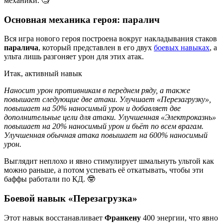
механики. 🧐
Основная механика героя: паралич
Вся игра нового героя построена вокруг накладывания стаков
паралича
, который представлен в его двух
боевых навыках
, а
ульта лишь разгоняет урон для этих атак.
Итак, активный навык
Наносит урон противникам в переднем ряду, а также
повышает следующие две атаки. Улучшает «Перезагрузку»,
повышает на 50% наносимый урон и добавляет две
дополнительные цели для атаки. Улучшенная «Электроказнь»
повышает на 20% наносимый урон и бьёт по всем врагам.
Улучшенная обычная атака повышает на 600% наносимый
урон.
Выглядит неплохо и явно стимулирует шмальнуть ультой как
можно раньше, а потом успевать её откатывать, чтобы эти
баффы работали по КД. 🤓
Боевой навык «Перезагрузка»
Этот навык восстанавливает
Франкену
400 энергии, что явно