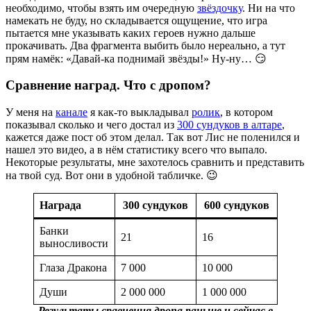
необходимо, чтобы взять им очередную
звёздочку
. Ни на что
намекать не буду, но складывается ощущение, что игра
пытается мне указывать каких героев нужно дальше
прокачивать. Два фрагмента выбить было нереально, а тут
прям намёк: «Давай-ка поднимай звёзды!» Ну-ну… 😏
Сравнение наград. Что с дропом?
У меня на
канале
я как-то выкладывал
ролик
, в котором
показывал сколько и чего достал из
300 сундуков в алтаре
,
кажется даже пост об этом делал. Так вот Лис не поленился и
нашел это видео, а в нём статистику всего что выпало.
Некоторые результаты, мне захотелось сравнить и представить
на твой суд. Вот они в удобной табличке. 😉
Награда
300 сундуков
600 сундуков
Банки
21
16
выносливости
Глаза Дракона
7 000
10 000
Души
2 000 000
1 000 000
Результаты сравнения дропа раньше и сейчас в