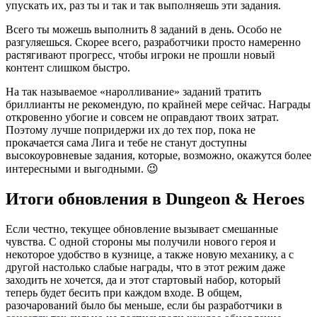
упускать их, раз ты и так и так выполняешь эти задания.
Всего ты можешь выполнить 8 заданий в день. Особо не
разгуляешься. Скорее всего, разработчики просто намеренно
растягивают прогресс, чтобы игроки не прошли новый
контент слишком быстро.
На так называемое «наролливание» заданий тратить
бриллианты не рекомендую, по крайней мере сейчас. Награды
откровенно убогие и совсем не оправдают твоих затрат.
Поэтому лучше попридержи их до тех пор, пока не
прокачается сама Лига и тебе не станут доступны
высокоуровневые задания, которые, возможно, окажутся более
интересными и выгодными. 😉
Итоги обновления в Dungeon & Heroes
Если честно, текущее обновление вызывает смешанные
чувства. С одной стороны мы получили нового героя и
некоторое удобство в кузнице, а также новую механику, а с
другой настолько слабые награды, что в этот режим даже
заходить не хочется, да и этот стартовый набор, который
теперь будет бесить при каждом входе. В общем,
разочарований было бы меньше, если бы разработчики в