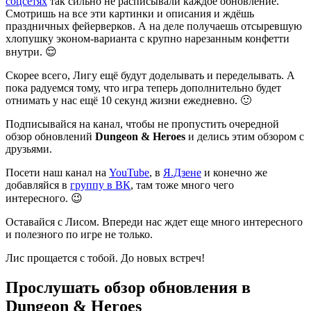
соцсетях
так сильно не расписывали каждое обновление.
Смотришь на все эти картинки и описания и ждёшь
праздничных фейерверков. А на деле получаешь отсыревшую
хлопушку эконом-варианта с крупно нарезанным конфетти
внутри. 😌
Скорее всего, Лигу ещё будут доделывать и переделывать. А
пока радуемся тому, что игра теперь дополнительно будет
отнимать у нас ещё 10 секунд жизни ежедневно. 🙂
Подписывайся на канал, чтобы не пропустить очередной
обзор обновлений
Dungeon & Heroes
и делись этим обзором с
друзьями.
Посети наш канал на
YouTube
, в
Я.Дзене
и конечно же
добавляйся в
группу в ВК
, там тоже много чего
интересного. 😉
Оставайся с Лисом. Впереди нас ждет еще много интересного
и полезного по игре не только.
Лис прощается с тобой. До новых встреч!
Прослушать обзор обновления в
Dungeon & Heroes