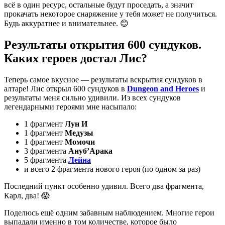
всё в один ресурс, остальные будут проседать, а значит
прокачать некоторое снаряжение у тебя может не получиться.
Будь аккуратнее и внимательнее. 😊
Результаты открытия 600 сундуков.
Каких героев достал Лис?
Теперь самое вкусное — результаты вскрытия сундуков в
алтаре! Лис открыл 600 сундуков в
Dungeon and Heroes
и
результаты меня сильно удивили. Из всех сундуков
легендарными героями мне насыпало:
1 фрагмент
Лун И
1 фрагмент
Медузы
1 фрагмент
Момочи
3 фрагмента
Ануб’Арака
5 фрагмента
Лейна
и всего 2 фрагмента нового героя (по одном за раз)
Последний пункт особенно удивил. Всего два фрагмента,
Карл, два! 😱
Поделюсь ещё одним забавным наблюдением. Многие герои
выпадали именно в том количестве, которое было