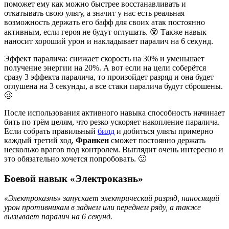
поможет ему как можно быстрее восстанавливать и
откатывать свою ульту, а значит у нас есть реальная
возможность держать его бафф для своих атак постоянно
активным, если героя не будут оглушать. 😵 Также навык
наносит хороший урон и накладывает паралич на 6 секунд.
Эффект паралича: снижает скорость на 30% и уменьшает
получение энергии на 20%. А вот если на цели соберётся
сразу 3 эффекта паралича, то произойдет разряд и она будет
оглушена на 3 секунды, а все стаки паралича будут сброшены.
🥴
После использования активного навыка способность начинает
бить по трём целям, что резко ускоряет накопление паралича.
Если собрать правильный
билд
и добиться ульты примерно
каждый третий ход,
Франкен
сможет постоянно держать
несколько врагов под контролем. Выглядит очень интересно и
это обязательно хочется попробовать. 🙂
Боевой навык «Электроказнь»
«Электроказнь» запускает электрический разряд, наносящий
урон противникам в заднем или переднем ряду, а также
вызывает паралич на 6 секунд.