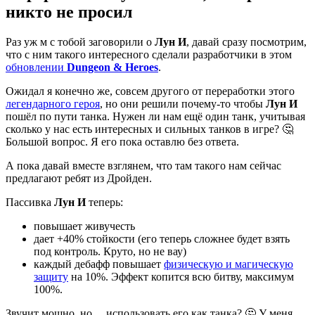
никто не просил
Раз уж м с тобой заговорили о
Лун И
, давай сразу посмотрим,
что с ним такого интересного сделали разработчики в этом
обновлении
Dungeon & Heroes
.
Ожидал я конечно же, совсем другого от переработки этого
легендарного героя
, но они решили почему-то чтобы
Лун И
пошёл по пути танка. Нужен ли нам ещё один танк, учитывая
сколько у нас есть интересных и сильных танков в игре? 🤔
Большой вопрос. Я его пока оставлю без ответа.
А пока давай вместе взглянем, что там такого нам сейчас
предлагают ребят из Дройден.
Пассивка
Лун И
теперь:
повышает живучесть
дает +40% стойкости (его теперь сложнее будет взять
под контроль. Круто, но не вау)
каждый дебафф повышает
физическую и магическую
защиту
на 10%. Эффект копится всю битву, максимум
100%.
Звучит мощно, но… использовать его как танка? 🤔 У меня