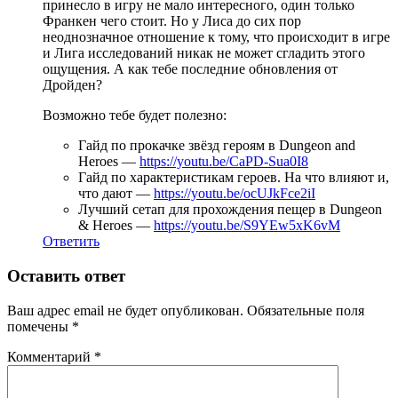
принесло в игру не мало интересного, один только
Франкен чего стоит. Но у Лиса до сих пор
неоднозначное отношение к тому, что происходит в игре
и Лига исследований никак не может сгладить этого
ощущения. А как тебе последние обновления от
Дройден?
Возможно тебе будет полезно:
Гайд по прокачке звёзд героям в Dungeon and
Heroes —
https://youtu.be/CaPD-Sua0I8
Гайд по характеристикам героев. На что влияют и,
что дают —
https://youtu.be/ocUJkFce2iI
Лучший сетап для прохождения пещер в Dungeon
& Heroes —
https://youtu.be/S9YEw5xK6vM
Ответить
Оставить ответ
Ваш адрес email не будет опубликован.
Обязательные поля
помечены
*
Комментарий
*