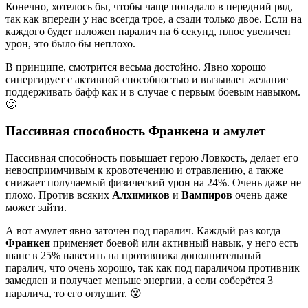
Конечно, хотелось бы, чтобы чаще попадало в передний ряд,
так как впереди у нас всегда трое, а сзади только двое. Если на
каждого будет наложен паралич на 6 секунд, плюс увеличен
урон, это было бы неплохо.
В принципе, смотрится весьма достойно. Явно хорошо
синергирует с активной способностью и вызывает желание
поддерживать бафф как и в случае с первым боевым навыком.
🙂
Пассивная способность Франкена и амулет
Пассивная способность повышает герою Ловкость, делает его
невосприимчивым к кровотечению и отравлению, а также
снижает получаемый физический урон на 24%. Очень даже не
плохо. Против всяких
Алхимиков
и
Вампиров
очень даже
может зайти.
А вот амулет явно заточен под паралич. Каждый раз когда
Франкен
применяет боевой или активный навык, у него есть
шанс в 25% навесить на противника дополнительный
паралич, что очень хорошо, так как под параличом противник
замедлен и получает меньше энергии, а если соберётся 3
паралича, то его оглушит. 😵