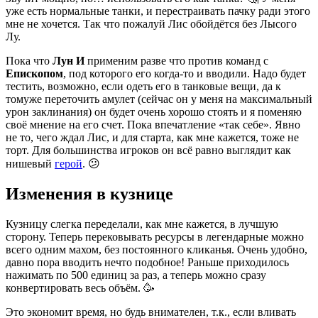
уже есть нормальные танки, и перестраивать пачку ради этого
мне не хочется. Так что пожалуй Лис обойдётся без Лысого
Лу.
Пока что
Лун И
применим разве что против команд с
Епископом
, под которого его когда-то и вводили. Надо будет
тестить, возможно, если одеть его в танковые вещи, да к
томуже переточить амулет (сейчас он у меня на максимальный
урон заклинания) он будет очень хорошо стоять и я поменяю
своё мнение на его счет. Пока впечатление «так себе». Явно
не то, чего ждал Лис, и для старта, как мне кажется, тоже не
торт. Для большинства игроков он всё равно выглядит как
нишевый
герой
. 😕
Изменения в кузнице
Кузницу слегка переделали, как мне кажется, в лучшую
сторону. Теперь перековывать ресурсы в легендарные можно
всего одним махом, без постоянного кликанья. Очень удобно,
давно пора вводить нечто подобное! Раньше приходилось
нажимать по 500 единиц за раз, а теперь можно сразу
конвертировать весь объём. 🥳
Это экономит время, но будь внимателен, т.к., если вливать