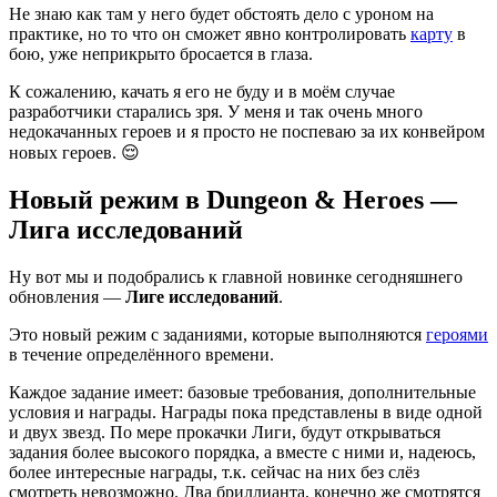
Не знаю как там у него будет обстоять дело с уроном на
практике, но то что он сможет явно контролировать
карту
в
бою, уже неприкрыто бросается в глаза.
К сожалению, качать я его не буду и в моём случае
разработчики старались зря. У меня и так очень много
недокачанных героев и я просто не поспеваю за их конвейром
новых героев. 😌
Новый режим в Dungeon & Heroes —
Лига исследований
Ну вот мы и подобрались к главной новинке сегодняшнего
обновления —
Лиге исследований
.
Это новый режим с заданиями, которые выполняются
героями
в течение определённого времени.
Каждое задание имеет: базовые требования, дополнительные
условия и награды. Награды пока представлены в виде одной
и двух звезд. По мере прокачки Лиги, будут открываться
задания более высокого порядка, а вместе с ними и, надеюсь,
более интересные награды, т.к. сейчас на них без слёз
смотреть невозможно. Два бриллианта, конечно же смотрятся