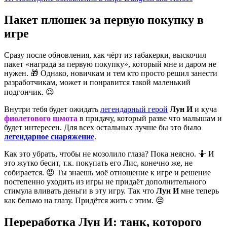
Пакет плюшек за первую покупку в
игре
Сразу после обновления, как чёрт из табакерки, выскочил
пакет «награда за первую покупку», который мне и даром не
нужен. 🎁 Однако, новичкам и тем кто просто решил занести
разработчикам, может и понравится такой маленький
подгончик. 😉
Внутри тебя будет ожидать
легендарный герой
Лун И
и куча
фиолетового шмота
в придачу, который разве что малышам и
будет интересен. Для всех остальных лучше бы это было
легендарное снаряжение
.
Как это убрать, чтобы не мозолило глаза? Пока неясно. 🤷 И
это жутко бесит, т.к. покупать его Лис, конечно же, не
собирается. 😡 Ты знаешь моё отношение к игре и решение
постепенно уходить из игры не придаёт дополнительного
стимула вливать деньги в эту игру. Так что
Лун И
мне теперь
как бельмо на глазу. Придётся жить с этим. 😔
Переработка Лун И: танк, которого