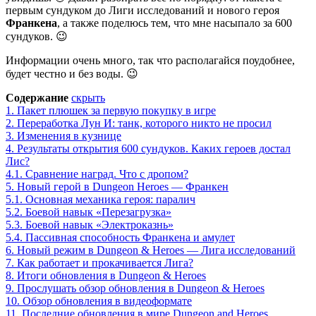
первым сундуком до Лиги исследований и нового героя
Франкена
, а также поделюсь тем, что мне насыпало за 600
сундуков. 😉
Информации очень много, так что располагайся поудобнее,
будет честно и без воды. 😉
Содержание
скрыть
1.
Пакет плюшек за первую покупку в игре
2.
Переработка Лун И: танк, которого никто не просил
3.
Изменения в кузнице
4.
Результаты открытия 600 сундуков. Каких героев достал
Лис?
4.1.
Сравнение наград. Что с дропом?
5.
Новый герой в Dungeon Heroes — Франкен
5.1.
Основная механика героя: паралич
5.2.
Боевой навык «Перезагрузка»
5.3.
Боевой навык «Электроказнь»
5.4.
Пассивная способность Франкена и амулет
6.
Новый режим в Dungeon & Heroes — Лига исследований
7.
Как работает и прокачивается Лига?
8.
Итоги обновления в Dungeon & Heroes
9.
Прослушать обзор обновления в Dungeon & Heroes
10.
Обзор обновления в видеоформате
11.
Последние обновления в мире Dungeon and Heroes