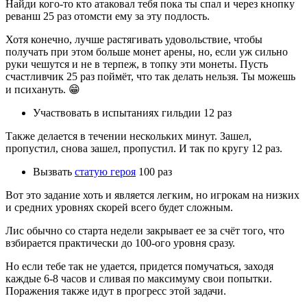
Найди кого-то кто атаковал тебя пока ты спал и через кнопку
реванш 25 раз отомсти ему за эту подлость.
Хотя конечно, лучше растягивать удовольствие, чтобы
получать при этом больше монет арены, но, если уж сильно
руки чешутся и не в терпеж, в топку эти монеты. Пусть
счастливчик 25 раз поймёт, что так делать нельзя. Ты можешь
и психануть. 😁
Участвовать в испытаниях гильдии 12 раз
Также делается в течении нескольких минут. Зашел,
пропустил, снова зашел, пропустил. И так по кругу 12 раз.
Вызвать
статую героя
100 раз
Вот это задание хоть и является легким, но игрокам на низких
и средних уровнях скорей всего будет сложным.
Лис обычно со старта недели закрывает ее за счёт того, что
взбирается практически до 100-ого уровня сразу.
Но если тебе так не удается, придется помучаться, заходя
каждые 6-8 часов и сливая по максимуму свои попытки.
Поражения также идут в прогресс этой задачи.