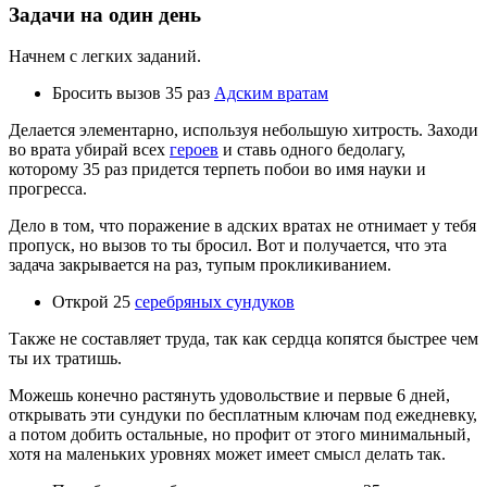
Задачи на один день
Начнем с легких заданий.
Бросить вызов 35 раз
Адским вратам
Делается элементарно, используя небольшую хитрость. Заходи
во врата убирай всех
героев
и ставь одного бедолагу,
которому 35 раз придется терпеть побои во имя науки и
прогресса.
Дело в том, что поражение в адских вратах не отнимает у тебя
пропуск, но вызов то ты бросил. Вот и получается, что эта
задача закрывается на раз, тупым прокликиванием.
Открой 25
серебряных сундуков
Также не составляет труда, так как сердца копятся быстрее чем
ты их тратишь.
Можешь конечно растянуть удовольствие и первые 6 дней,
открывать эти сундуки по бесплатным ключам под ежедневку,
а потом добить остальные, но профит от этого минимальный,
хотя на маленьких уровнях может имеет смысл делать так.