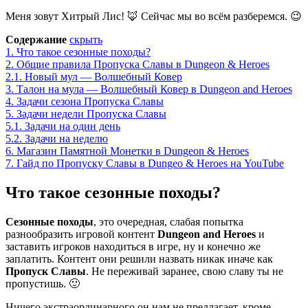
Меня зовут Хитрый Лис! 🦊 Сейчас мы во всём разберемся. 😉
Содержание
скрыть
1.
Что такое сезонные походы?
2.
Общие правила Пропуска Славы в Dungeon & Heroes
2.1.
Новый мул — Волшебный Ковер
3.
Талон на мула — Волшебный Ковер в Dungeon and Heroes
4.
Задачи сезона Пропуска Славы
5.
Задачи недели Пропуска Славы
5.1.
Задачи на один день
5.2.
Задачи на неделю
6.
Магазин Памятной Монетки в Dungeon & Heroes
7.
Гайд по Пропуску Славы в Dungeo & Heroes на YouTube
Что такое сезонные походы?
Сезонные походы
, это очередная, слабая попытка
разнообразить игровой контент
Dungeon and Heroes
и
заставить игроков находиться в игре, ну и конечно же
заплатить. Контент они решили назвать никак иначе как
Пропуск Славы
. Не переживай заранее, свою славу ты не
пропустишь. 🙂
Ничего экстраординарного он нам не предлагает, кроме