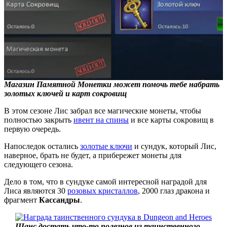
Магазин Памятной Монетки может помочь тебе набрать
золотых ключей и карт сокровищ
В этом сезоне Лис забрал все магические монеты, чтобы
полностью закрыть
ивент на спины
и все карты сокровищ в
первую очередь.
Напоследок остались
золотые ключи
и сундук, который Лис,
наверное, брать не будет, а прибережет монеты для
следующего сезона.
Дело в том, что в сундуке самой интересной наградой для
Лиса являются 30
розовых кристаллов
, 2000 глаз дракона и
фрагмент
Кассандры
.
Шанс достать что-то полезное из таинственного