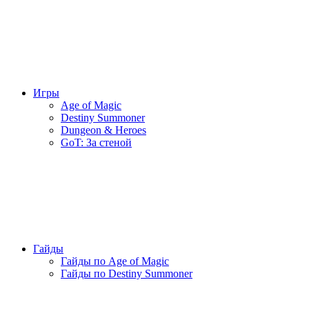
Игры
Age of Magic
Destiny Summoner
Dungeon & Heroes
GoT: За стеной
Гайды
Гайды по Age of Magic
Гайды по Destiny Summoner