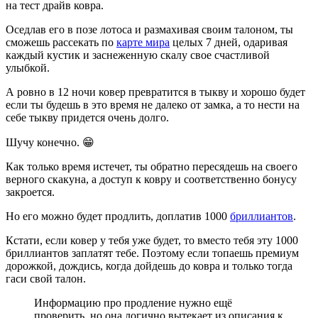
на тест драйв ковра.
Оседлав его в позе лотоса и размахивая своим талоном, ты
сможешь рассекать по
карте мира
целых 7 дней, одаривая
каждый кустик и заснеженную скалу свое счастливой
улыбкой.
А ровно в 12 ночи ковер превратится в тыкву и хорошо будет
если ты будешь в это время не далеко от замка, а то нести на
себе тыкву придется очень долго.
Шучу конечно. 😁
Как только время истечет, ты обратно пересядешь на своего
верного скакуна, а доступ к ковру и соответственно бонусу
закроется.
Но его можно будет продлить, доплатив 1000
бриллиантов
.
Кстати, если ковер у тебя уже будет, то вместо тебя эту 1000
бриллиантов заплатят тебе. Поэтому если топаешь премиум
дорожкой, дождись, когда дойдешь до ковра и только тогда
гаси свой талон.
Информацию про продление нужно ещё
проверить, но она логично вытекает из описания к